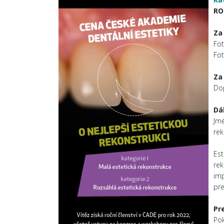
RO
Za
Fo
Fo
Za
Dop
Dá
Jmé
rek
Est
rek
imp
pr
Pr
Pok