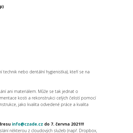
p)
í technik nebo dentální hygienistka), kteří se na
ání ani materiálem. Může se tak jednat o
mentace kosti a rekonstrukci celých čelistí pomocí
nstrukce, jako kvalita odvedené práce a kvalita
adresu
info@czade.cz
do 7. června 2021!!!
aslání některou z cloudových služeb (např. Dropbox,