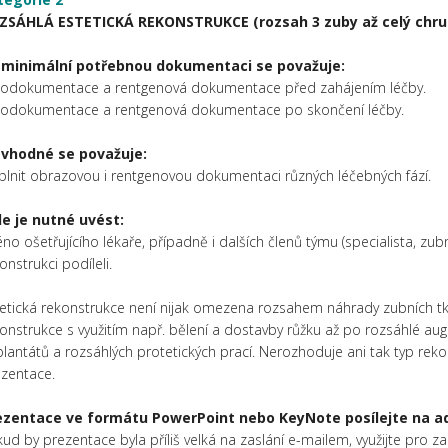
ZSÁHLÁ ESTETICKÁ REKONSTRUKCE (rozsah 3 zuby až celý chru
 minimální potřebnou dokumentaci se považuje:
todokumentace a rentgenová dokumentace před zahájením léčby.
todokumentace a rentgenová dokumentace po skončení léčby.
 vhodné se považuje:
lnit obrazovou i rentgenovou dokumentaci různých léčebných fází.
le je nutné uvést:
no ošetřujícího lékaře, případně i dalších členů týmu (specialista, zubn
onstrukci podíleli.
etická rekonstrukce není nijak omezena rozsahem náhrady zubních tk
onstrukce s využitím např. bělení a dostavby růžku až po rozsáhlé aug
lantátů a rozsáhlých protetických prací. Nerozhoduje ani tak typ reko
ezentace.
ezentace ve formátu PowerPoint nebo KeyNote posílejte na 
ud by prezentace byla příliš velká na zaslání e-mailem, využijte pro z