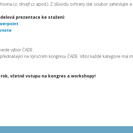
hovna.cz, drsejf.cz apod.). Z důvodu ochrany dat soubor zaheslujte a 
delová prezentace ke stažení:
werpoint
ynote
provede výbor ČADE.
í přednášející na Výročním kongresu ČADE. Vítěz každé kategorie má 
cí rok, včetně vstupu na kongres a workshopy!