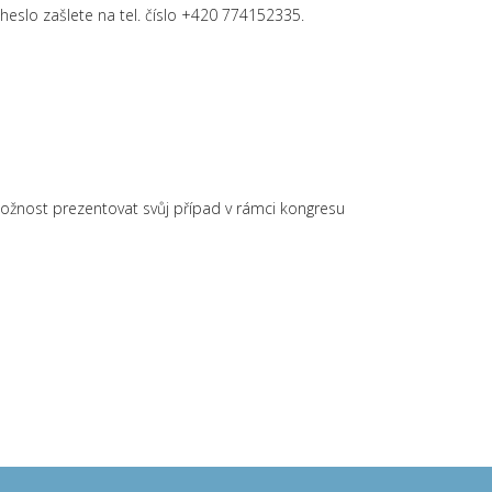
heslo zašlete na tel. číslo +420 774152335.
možnost prezentovat svůj případ v rámci kongresu